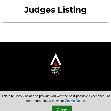
Judges Listing
Copyright © 2026 Haymarket Media Group Limited. All Rights Reserved.
This site uses Cookies to provide you with the best possible experience. To
Terms & Conditions
Privacy Policy
learn more please view our
Cookie Notice
.
Close